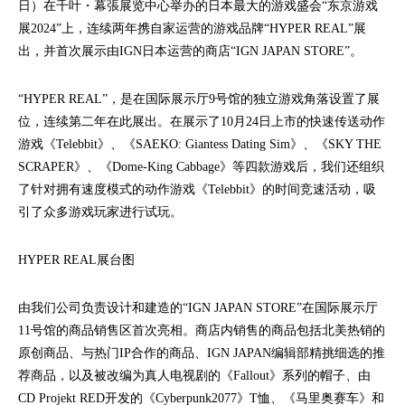
日）在千叶・幕張展览中心举办的日本最大的游戏盛会“东京游戏
展2024”上，连续两年携自家运营的游戏品牌“HYPER REAL”展
出，并首次展示由IGN日本运营的商店“IGN JAPAN STORE”。
“HYPER REAL”，是在国际展示厅9号馆的独立游戏角落设置了展
位，连续第二年在此展出。在展示了10月24日上市的快速传送动作
游戏《Telebbit》、《SAEKO: Giantess Dating Sim》、《SKY THE
SCRAPER》、《Dome-King Cabbage》等四款游戏后，我们还组织
了针对拥有速度模式的动作游戏《Telebbit》的时间竞速活动，吸
引了众多游戏玩家进行试玩。
HYPER REAL展台图
由我们公司负责设计和建造的“IGN JAPAN STORE”在国际展示厅
11号馆的商品销售区首次亮相。商店内销售的商品包括北美热销的
原创商品、与热门IP合作的商品、IGN JAPAN编辑部精挑细选的推
荐商品，以及被改编为真人电视剧的《Fallout》系列的帽子、由
CD Projekt RED开发的《Cyberpunk2077》T恤、《马里奥赛车》和