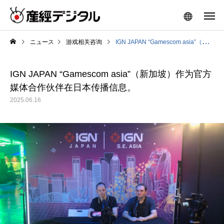
ニュース
游戏相关咨询
IGN JAPAN “Gamescom asia”（新加坡）作为官方媒体合作伙伴在日本传播信息。
IGN JAPAN “Gamescom asia”（新加坡）作为官方
媒体合作伙伴在日本传播信息。
2025.06.16