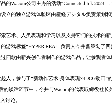
com公司主办的活动“Connected Ink 2023
内设立的独立游戏体验区由産経デジタル负责策划和
在探索艺术、人类表现和学习以及支持它们的技术的新
游戏标签“HYPER REAL”负责人今井晋策划
通过四款由新兴创作者制作的游戏作品，让参观者体
起人，参与了“新动作艺术·身体表现×3DCG动画
后的谈话环节中，今井与Wacom的代表取締役社长
深入讨论。