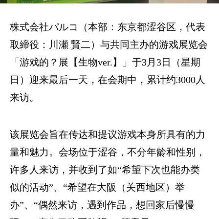
株式会社パルコ（本部：东京都涩谷区，代表
取締役：川瀬 賢二）与共同主办的游戏展览会
「游戏的？展【生物ver.】」于3月3日（星期
日）迎来最后一天，在会期中，累计约3000人
来访。
该展览会旨在传达和提议游戏本身所具有的力
量和魅力。会场位于涩谷，不分年龄和性别，
许多人来访，并收到了如“希望下次也能办类
似的活动”、“希望在大阪（关西地区）举
办”、“偶然来访，遇到作品，想回家后慢慢